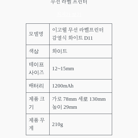
무선 라벨 프린터
최저가 보기
이고웰 무선 라벨프린터
모델명
감열식 화이트 D11
색상
화이트
테이프
12~15mm
사이즈
배터리
1200mAh
제품 크
가로 78mm 세로 130mm
기
높이 29mm
제품 무
210g
게