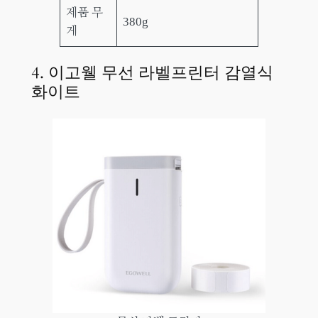
제품 무
380g
게
4. 이고웰 무선 라벨프린터 감열식
화이트