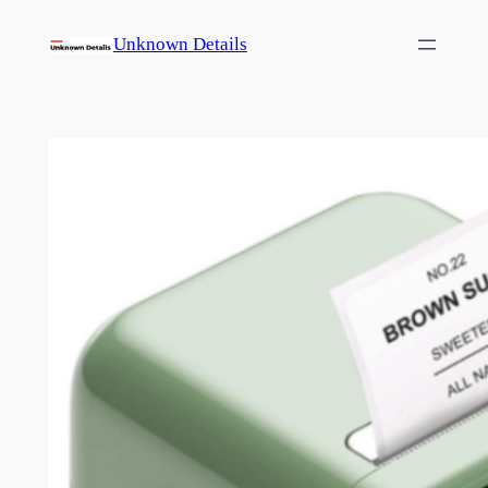
콘
Unknown Details
텐
츠
로
바
로
가
기