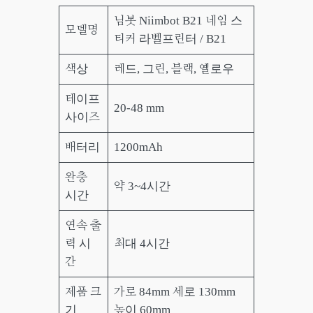
님봇 Niimbot B21 네임 스
모델명
티커 라벨프린터 / B21
색상
레드, 그린, 블랙, 옐로우
테이프
20-48 mm
사이즈
배터리
1200mAh
완충
약 3~4시간
시간
연속 출
력 시
최대 4시간
간
제품 크
가로 84mm 세로 130mm
기
높이 60mm