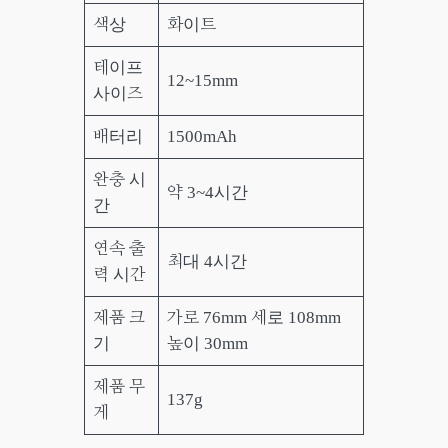
색상
화이트
테이프
12~15mm
사이즈
배터리
1500mAh
완충 시
약 3~4시간
간
연속 출
최대 4시간
력 시간
제품 크
가로 76mm 세로 108mm
기
높이 30mm
제품 무
137g
게