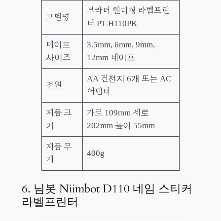
부라더 핸디형 라벨프린
모델명
터 PT-H110PK
테이프
3.5mm, 6mm, 9mm,
사이즈
12mm 테이프
AA 건전지 6개 또는 AC
전원
어댑터
제품 크
가로 109mm 세로
기
202mm 높이 55mm
제품 무
400g
게
6. 님봇 Niimbot D110 네임 스티커
라벨프린터