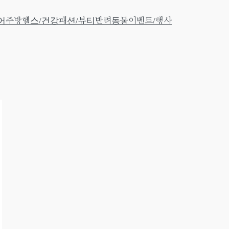
어
주방
헬스/건강
패션/뷰티
반려동물
이벤트/행사