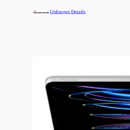
콘
Unknown Details
텐
츠
로
바
로
가
기