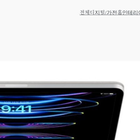
전체
디지털/가전
홈인테리