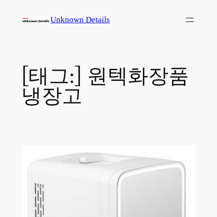
콘
Unknown Details
텐
츠
로
바
[태그:]
원텍화장품
로
가
냉장고
기