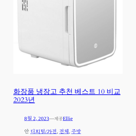
화장품 냉장고 추천 베스트 10 비교
2023년
8월 2, 2023
—
Ellie
제공
안
디지털/가전
, 
전체
, 
주방