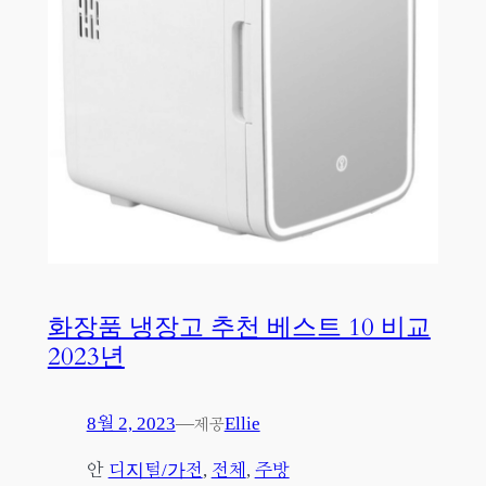
화장품 냉장고 추천 베스트 10 비교
2023년
8월 2, 2023
—
Ellie
제공
안
디지털/가전
, 
전체
, 
주방