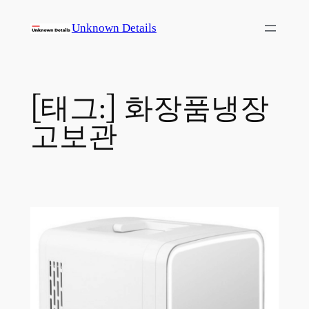
콘
Unknown Details
텐
츠
로
바
[태그:]
화장품냉장
로
가
고보관
기