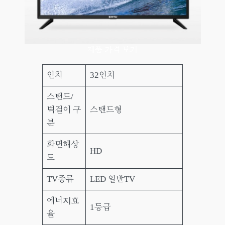
제품 가격 보기
인치
32인치
스탠드/
벽걸이 구
스탠드형
분
화면해상
HD
도
TV종류
LED 일반TV
에너지효
1등급
율