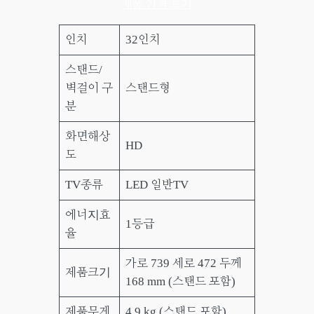
제품 가격 보기
인치
32인치
스탠드/
벽걸이 구
스탠드형
분
화면해상
HD
도
TV종류
LED 일반TV
에너지효
1등급
율
가로 739 세로 472 두께
제품크기
168 mm (스탠드 포함)
제품무게
4.9 kg (스탠드 포함)