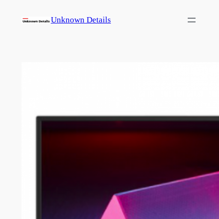
콘
Unknown Details
텐
츠
로
바
로
가
기