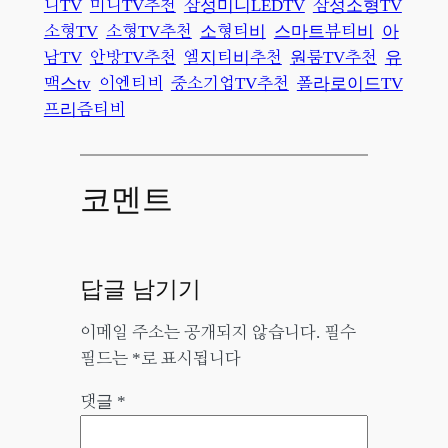
니TV
미니TV추천
삼성미니LEDTV
삼성소형TV
소형TV
소형TV추천
소형티비
스마트뷰티비
아
남TV
안방TV추천
엘지티비추천
원룸TV추천
유
맥스tv
이엔티비
중소기업TV추천
폴라로이드TV
프리즘티비
코멘트
답글 남기기
이메일 주소는 공개되지 않습니다.
필수
필드는
*
로 표시됩니다
댓글
*