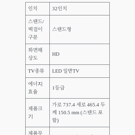
인치
32인치
스탠드/
벽걸이
스탠드형
구분
화면해
HD
상도
TV종류
LED 일반TV
에너지
1등급
효율
가로 737.4 세로 465.4 두
제품크
께 150.5 mm (스탠드 포
기
함)
제품무