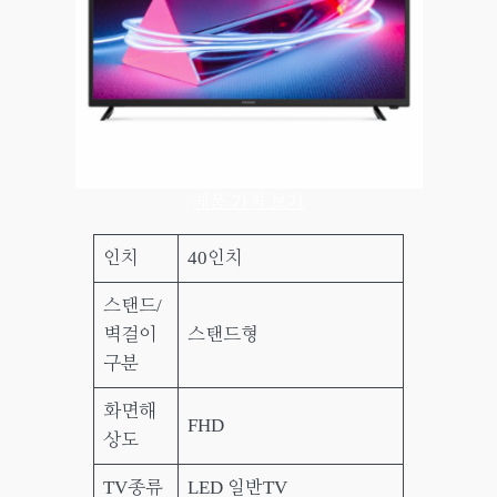
제품 가격 보기
인치
40인치
스탠드/
벽걸이
스탠드형
구분
화면해
FHD
상도
TV종류
LED 일반TV