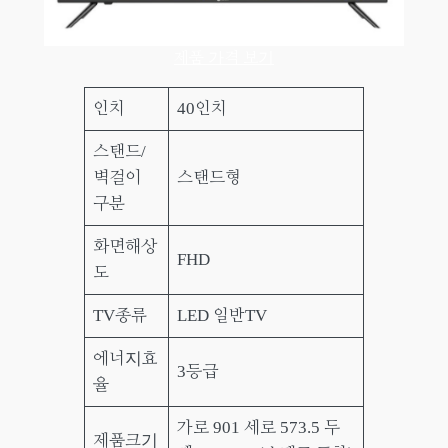
제품 가격 보기
인치
40인치
스탠드/
벽걸이
스탠드형
구분
화면해상
FHD
도
TV종류
LED 일반TV
에너지효
3등급
율
가로 901 세로 573.5 두
제품크기