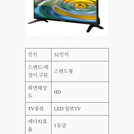
제품 가격 보기
인치
32인치
스탠드/벽
스탠드형
걸이 구분
화면해상
HD
도
TV종류
LED 일반TV
에너지효
1등급
율