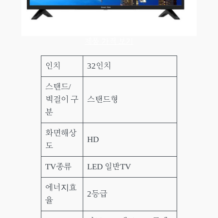
제품 가격 보기
인치
32인치
스탠드/
벽걸이 구
스탠드형
분
화면해상
HD
도
TV종류
LED 일반TV
에너지효
2등급
율