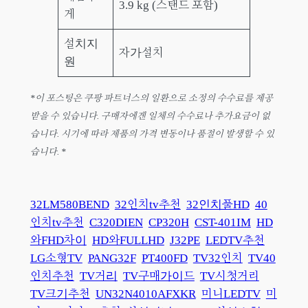
3.9 kg (스탠드 포함)
게
설치지
자가설치
원
*이 포스팅은 쿠팡 파트너스의 일환으로 소정의 수수료를 제공
받을 수 있습니다. 구매자에겐 일체의 수수료나 추가요금이 없
습니다. 시기에 따라 제품의 가격 변동이나 품절이 발생할 수 있
습니다. *
32LM580BEND
32인치tv추천
32인치풀HD
40
인치tv추천
C320DIEN
CP320H
CST-401IM
HD
와FHD차이
HD와FULLHD
J32PE
LEDTV추천
LG소형TV
PANG32F
PT400FD
TV32인치
TV40
인치추천
TV거리
TV구매가이드
TV시청거리
TV크기추천
UN32N4010AFXKR
미니LEDTV
미